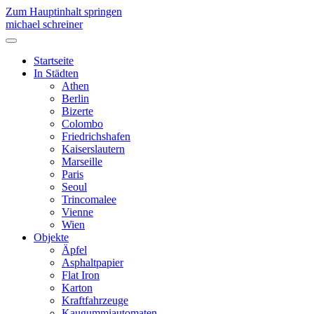
Zum Hauptinhalt springen
michael schreiner
Startseite
In Städten
Athen
Berlin
Bizerte
Colombo
Friedrichshafen
Kaiserslautern
Marseille
Paris
Seoul
Trincomalee
Vienne
Wien
Objekte
Äpfel
Asphaltpapier
Flat Iron
Karton
Kraftfahrzeuge
Kaugummiautomaten