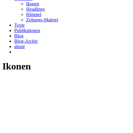
Ikonen
Headlines
Himmel
Zeitungs-Malerei
Texte
Publikationen
Blog
Blog-Archiv
about
Ikonen