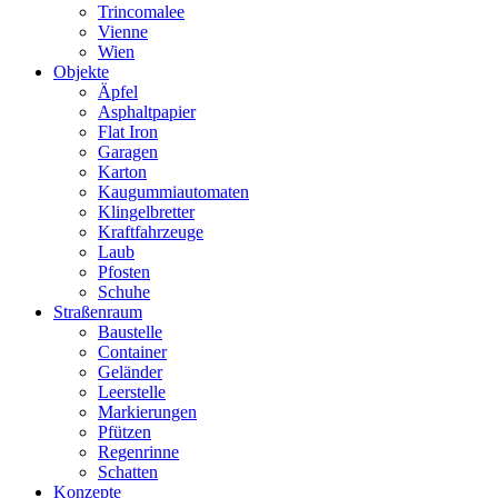
Trincomalee
Vienne
Wien
Objekte
Äpfel
Asphaltpapier
Flat Iron
Garagen
Karton
Kaugummiautomaten
Klingelbretter
Kraftfahrzeuge
Laub
Pfosten
Schuhe
Straßenraum
Baustelle
Container
Geländer
Leerstelle
Markierungen
Pfützen
Regenrinne
Schatten
Konzepte