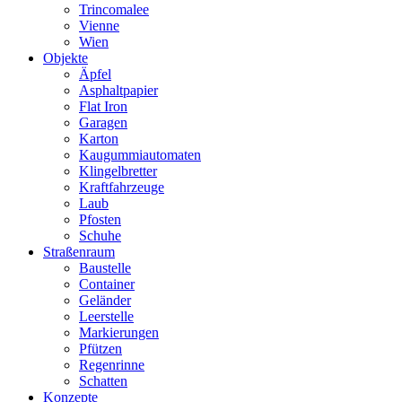
Trincomalee
Vienne
Wien
Objekte
Äpfel
Asphaltpapier
Flat Iron
Garagen
Karton
Kaugummiautomaten
Klingelbretter
Kraftfahrzeuge
Laub
Pfosten
Schuhe
Straßenraum
Baustelle
Container
Geländer
Leerstelle
Markierungen
Pfützen
Regenrinne
Schatten
Konzepte