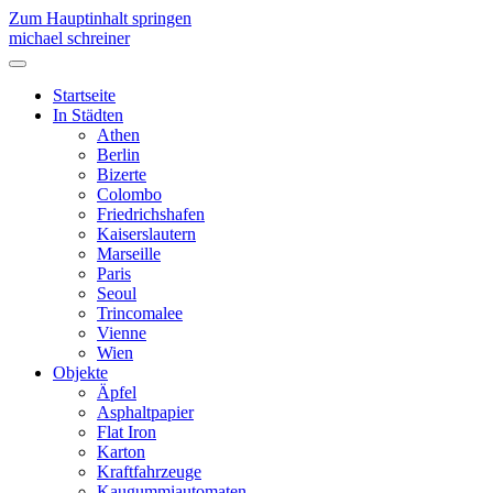
Zum Hauptinhalt springen
michael schreiner
Startseite
In Städten
Athen
Berlin
Bizerte
Colombo
Friedrichshafen
Kaiserslautern
Marseille
Paris
Seoul
Trincomalee
Vienne
Wien
Objekte
Äpfel
Asphaltpapier
Flat Iron
Karton
Kraftfahrzeuge
Kaugummiautomaten