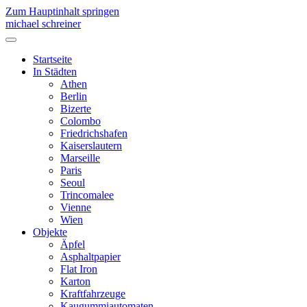
Zum Hauptinhalt springen
michael schreiner
Startseite
In Städten
Athen
Berlin
Bizerte
Colombo
Friedrichshafen
Kaiserslautern
Marseille
Paris
Seoul
Trincomalee
Vienne
Wien
Objekte
Äpfel
Asphaltpapier
Flat Iron
Karton
Kraftfahrzeuge
Kaugummiautomaten