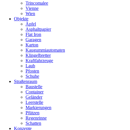
Trincomalee
Vienne
Wien
Objekte
Äpfel
Asphaltpapier
Flat Iron
Garagen
Karton
Kaugummiautomaten
Klingelbretter
Kraftfahrzeuge
Laub
Pfosten
Schuhe
Straßenraum
Baustelle
Container
Geländer
Leerstelle
Markierungen
Pfützen
Regenrinne
Schatten
Konzepte