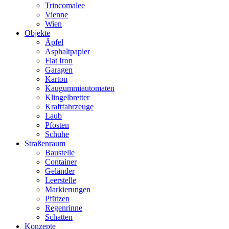
Trincomalee
Vienne
Wien
Objekte
Äpfel
Asphaltpapier
Flat Iron
Garagen
Karton
Kaugummiautomaten
Klingelbretter
Kraftfahrzeuge
Laub
Pfosten
Schuhe
Straßenraum
Baustelle
Container
Geländer
Leerstelle
Markierungen
Pfützen
Regenrinne
Schatten
Konzepte